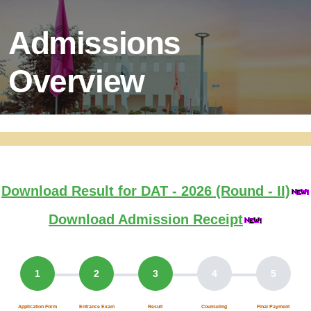
Admissions
Overview
Download Result for DAT - 2026 (Round - II)
Download Admission Receipt
1
2
3
4
5
Application Form
Entrance Exam
Result
Counseling
Final Payment